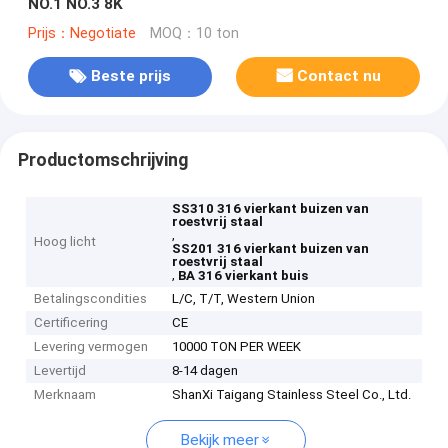
NO.1 NO.3 8K
Prijs：Negotiate
MOQ：10 ton
Beste prijs
Contact nu
Productomschrijving
SS310 316 vierkant buizen van
roestvrij staal
,
Hoog licht
SS201 316 vierkant buizen van
roestvrij staal
,
BA 316 vierkant buis
Betalingscondities
L/C, T/T, Western Union
Certificering
CE
Levering vermogen
10000 TON PER WEEK
Levertijd
8-14 dagen
Merknaam
ShanXi Taigang Stainless Steel Co., Ltd.
Bekijk meer