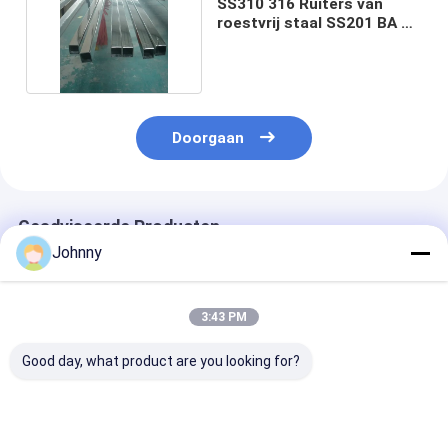
SS310 316 Ruiters van
roestvrij staal SS201 BA 2B
NO.1 NO.3 8K
Doorgaan
Geadviseerde Producten
Johnny
3:43 PM
Good day, what product are you looking for?
aisi vierkant buis van
Naadloos 316L ruit
SS201 202 304
roestvrij staal
van roestvrij staal
316L SS 304