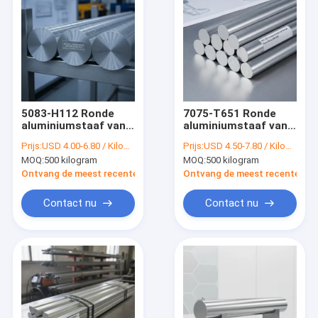
5083-H112 Ronde
7075-T651 Ronde
aluminiumstaaf van
aluminiumstaaf van
maritieme kwaliteit
hoge sterkte voor
Prijs:
USD 4.00-6.80 / Kilogram
Prijs:
USD 4.50-7.80 / Kilogram
met hoge
luchtvaart- en
MOQ:
500 kilogram
MOQ:
500 kilogram
corrosiebestendigheid
ruimtevaartindustrie
in zeewater, hoog
voor structurele
Ontvang de meest recente Prijs
Ontvang de meest recente Prij
magnesiumgehalte
onderdelen van
en H112 temperatuur
luchtvaartuigen
Contact nu
Contact nu
voor scheepsbouw
op zee
Huis
Producten
Video's