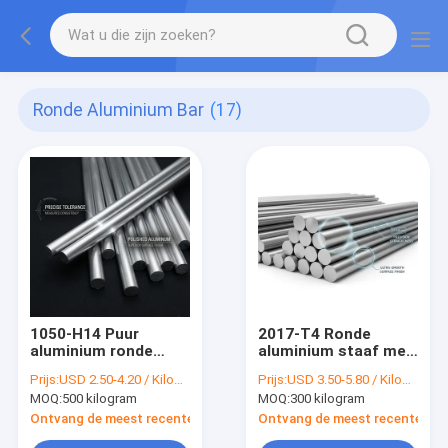
Ronde Aluminium Bar
(17)
1050-H14 Puur
2017-T4 Ronde
aluminium ronde
aluminium staaf met
staaf met 61% IACS
hoge schuifsterkte
Prijs:
USD 2.50-4.20 / Kilogram
Prijs:
USD 3.50-5.80 / Kilogram
Elektriciteitsgeleidbaarheid
voor
MOQ:
500 kilogram
MOQ:
300 kilogram
Hoge zuiverheid
vliegtuigmontage
99,50% Lichtgewicht
Ontvang de meest recente Prijs
Ontvang de meest recente Prij
Alternatief voor