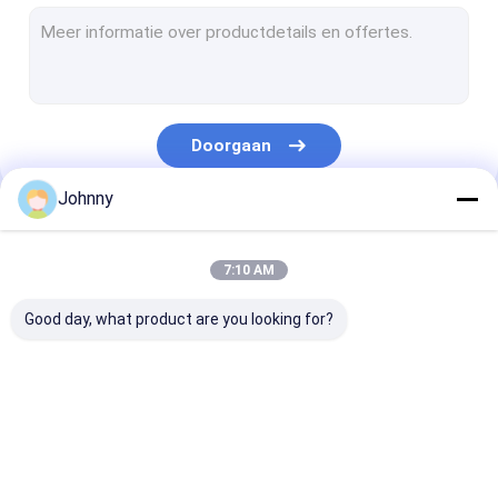
Roestvrijstalen naadloze pijp
Gelaste buizen van roestvrij staal
ROESTVRIJ STALEN SPOEL
Doorgaan
304 1/2H 3/4H H roestvrijstalen spoel
Johnny
301 1/2H 3/4H H Roestvrijstalen spoel
Onze Categorieën
ROESTVRIJ STALEN STRIP
7:10 AM
Het staal van de titaniumlegering
Good day, what product are you looking for?
Superlegeringen op basis van nikkel
Roestvrij staal Rod Bar
Roestvrij stalen
roestvrij staal
Roestvrij staal
Hoek van roestvrij staal
vlakke plaat
vierkante buis
Rechthoekige 