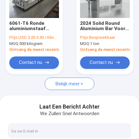
Over ons
Fabriekstocht
6061-T6 Ronde
2024 Solid Round
aluminiumstaaf
Aluminium Bar Voor
Kwaliteitscontrole
Magnesium
Aerospace Structural
Prijs:
USD 3.20-5.50 / Kilogram
Prijs:
Bespreekbaar
siliciumlegering voor
Machining Hoog
MOQ:
500 kilogram
MOQ:
1 ton
structurele
vermoeidheidsbestand
Neem contact met ons op
lastoepassingen
Precision Machining
Ontvang de meest recente Prijs
Ontvang de meest recente Prij
Nieuws
Contact nu
Contact nu
Gevallen
Bekijk meer
Roestvrij stalen vlakke plaat
Laat Een Bericht Achter
We Zullen Snel Antwoorden
roestvrij staal vierkante buis
Roestvrij staal Rechthoekige Buis