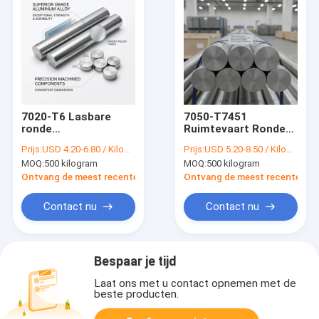
7020-T6 Lasbare
7050-T7451
ronde
Ruimtevaart Ronde
aluminiumstaaf voor
aluminiumstaaf
Prijs:
USD 4.20-6.80 / Kilogram
Prijs:
USD 5.20-8.50 / Kilogram
de vervaardiging van
Spanningscorrosiebeste
MOQ:
500 kilogram
MOQ:
500 kilogram
militaire voertuigen
met hoge
en pantserplaat
breuksterkte voor
Ontvang de meest recente Prijs
Ontvang de meest recente Prij
vleugelstructuren
van luchtvaartuigen
Contact nu
Contact nu
Bespaar je tijd
Laat ons met u contact opnemen met de
beste producten.