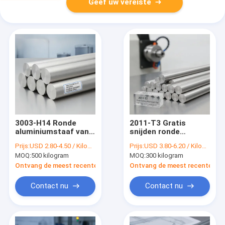
Geef uw vereiste
3003-H14 Ronde
2011-T3 Gratis
aluminiumstaaf van
snijden ronde
mangaanlegering
aluminiumstaaf voor
Prijs:
USD 2.80-4.50 / Kilogram
Prijs:
USD 3.80-6.20 / Kilogram
ASTM B221 voor
CNC automatische
MOQ:
500 kilogram
MOQ:
300 kilogram
chemische
draaibank
apparatuur en
precisietoercomponente
Ontvang de meest recente Prijs
Ontvang de meest recente Prij
opslagtanks
Contact nu
Contact nu