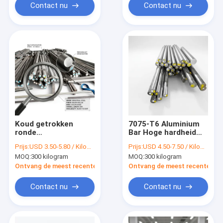
koper
Contact nu
Contact nu
Koud getrokken
7075-T6 Aluminium
ronde
Bar Hoge hardheid
aluminiumstaaf met
150HB voor
Prijs:
USD 3.50-5.80 / Kilogram
Prijs:
USD 4.50-7.50 / Kilogram
een tolerantie van h8
spuitgietmatrijzengeree
MOQ:
300 kilogram
MOQ:
300 kilogram
en een legering van
met T6-bui
6061-T6 voor een
Ontvang de meest recente Prijs
Ontvang de meest recente Prij
CNC-swiss-lathe
Contact nu
Contact nu