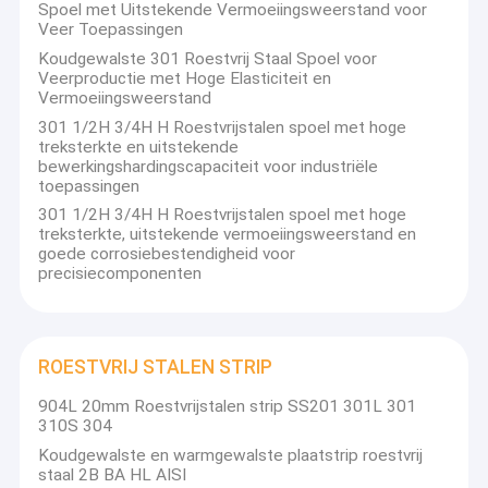
Spoel met Uitstekende Vermoeiingsweerstand voor
sterkte en taaiheid. , Ultra-brede, ultra-dikke en ultra-dunne
Over ons
Veer Toepassingen
limiet
Koudgewalste 301 Roestvrij Staal Spoel voor
specificaties, zeer nauwkeurige producten zoals nibstaal,
Fabriekstocht
Veerproductie met Hoge Elasticiteit en
handafscheurbaar staal, kernenergistaal, spoorwegstaal en
Vermoeiingsweerstand
hoogwaardig siliciumstaal voor nieuwe energievoertuigen zijn
Kwaliteitscontrole
zowel nationaal als internationaal bekend. Het bedrijf heeft zijn
301 1/2H 3/4H H Roestvrijstalen spoel met hoge
eigen
treksterkte en uitstekende
fabriek, die een one-stop snijservice, vormgeving en
Neem contact met ons op
bewerkingshardingscapaciteit voor industriële
oppervlaktebewerking van roestvrijstalen producten biedt.
toepassingen
Nieuws
301 1/2H 3/4H H Roestvrijstalen spoel met hoge
Onze producten omvatten 200/300/400-serie en duplex
treksterkte, uitstekende vermoeiingsweerstand en
roestvrijstalen coils, geïmporteerde hoogwaardige
goede corrosiebestendigheid voor
nikkelgebaseerde legeringen zoals
Gevallen
precisiecomponenten
de Inconel600-serie, en binnenlandse nikkelgebaseerde
legeringen GH2100/3000-serie, Hastelloy en andere voorraden
van
100.000 ton. Het bedrijf heeft zijn hoofdkantoor in Shanxi en
heeft kantoren in Wuxi, het grootste distributiecentrum voor
Roestvrij stalen vlakke plaat
ROESTVRIJ STALEN STRIP
roestvrij staal
in China. Verzendingen zijn te allen tijde beschikbaar in grote
roestvrij staal vierkante buis
904L 20mm Roestvrijstalen strip SS201 301L 301
havens zoals Shanghai, Tianjin en Ningbo.
310S 304
We hebben meer dan 30 jaar ervaring in de staalindustrie,
Roestvrij staal Rechthoekige Buis
Koudgewalste en warmgewalste plaatstrip roestvrij
waaronder groene energie, keukengerei en
staal 2B BA HL AISI