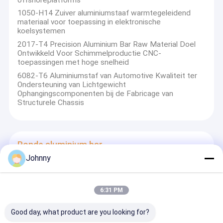
1050-H14 Zuiver aluminiumstaaf warmtegeleidend
materiaal voor toepassing in elektronische
koelsystemen
2017-T4 Precision Aluminium Bar Raw Material Doel
Ontwikkeld Voor Schimmelproductie CNC-
toepassingen met hoge snelheid
6082-T6 Aluminiumstaf van Automotive Kwaliteit ter
Ondersteuning van Lichtgewicht
Ophangingscomponenten bij de Fabricage van
Structurele Chassis
Ronde aluminium bar
Johnny
1050-H14 Puur aluminium ronde staaf met 61% IACS
Elektriciteitsgeleidbaarheid Hoge zuiverheid 99,50%
Lichtgewicht Alternatief voor koper
6:31 PM
2017-T4 Ronde aluminium staaf met hoge
schuifsterkte voor vliegtuigmontage
Good day, what product are you looking for?
Koud getrokken ronde aluminiumstaaf met een