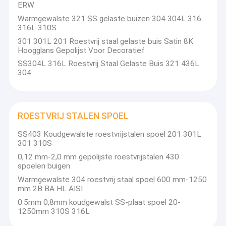
ERW
Warmgewalste 321 SS gelaste buizen 304 304L 316
316L 310S
301 301L 201 Roestvrij staal gelaste buis Satin 8K
Hoogglans Gepolijst Voor Decoratief
SS304L 316L Roestvrij Staal Gelaste Buis 321 436L
304
ROESTVRIJ STALEN SPOEL
SS403 Koudgewalste roestvrijstalen spoel 201 301L
301 310S
0,12 mm-2,0 mm gepolijste roestvrijstalen 430
spoelen buigen
Warmgewalste 304 roestvrij staal spoel 600 mm-1250
mm 2B BA HL AISI
0.5mm 0,8mm koudgewalst SS-plaat spoel 20-
1250mm 310S 316L