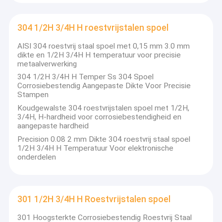
304 1/2H 3/4H H roestvrijstalen spoel
AISI 304 roestvrij staal spoel met 0,15 mm 3.0 mm
dikte en 1/2H 3/4H H temperatuur voor precisie
metaalverwerking
304 1/2H 3/4H H Temper Ss 304 Spoel
Corrosiebestendig Aangepaste Dikte Voor Precisie
Stampen
Koudgewalste 304 roestvrijstalen spoel met 1/2H,
3/4H, H-hardheid voor corrosiebestendigheid en
aangepaste hardheid
Precision 0.08 2 mm Dikte 304 roestvrij staal spoel
1/2H 3/4H H Temperatuur Voor elektronische
onderdelen
Huis
Shanxi Taigang Stainless Steel Co., Ltd. richt zich op de
ontwikkeling van speciaal staal, voornamelijk roestvrij staal,
Producten
en heeft een cluster gevormd van hoog-efficiënte,
301 1/2H 3/4H H Roestvrijstalen spoel
energiebesparende en duurzame staalproducten, voornamelijk
Video's
bestaande uit roestvrij
301 Hoogsterkte Corrosiebestendig Roestvrij Staal
staal, koudgewalst siliciumstaal en staalseries met hoge