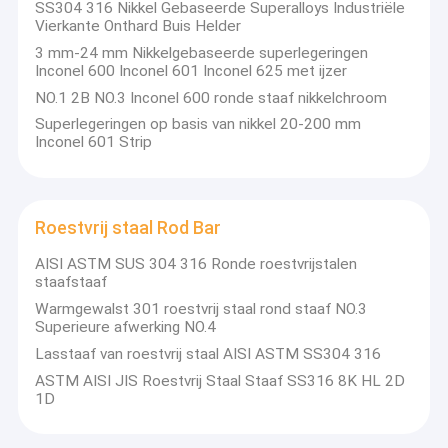
Roestvrij staalkanaal
SS304 316 Nikkel Gebaseerde Superalloys Industriële
Vierkante Onthard Buis Helder
Roestvrijstalen platte staaf
3 mm-24 mm Nikkelgebaseerde superlegeringen
Inconel 600 Inconel 601 Inconel 625 met ijzer
Staaf van aluminiumlegering
NO.1 2B NO.3 Inconel 600 ronde staaf nikkelchroom
Superlegeringen op basis van nikkel 20-200 mm
Ronde aluminium bar
Inconel 601 Strip
Roestvrij staal Rod Bar
AISI ASTM SUS 304 316 Ronde roestvrijstalen
staafstaaf
Warmgewalst 301 roestvrij staal rond staaf NO.3
Superieure afwerking NO.4
Lasstaaf van roestvrij staal AISI ASTM SS304 316
ASTM AISI JIS Roestvrij Staal Staaf SS316 8K HL 2D
1D