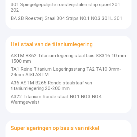
huishoudelijke apparaten, petrochemie, scheepsbouw, auto's en
Roestvrijstalen naadloze pijp
301 Spiegelgepolijste roestvrijstalen strip spoel 201
transportmiddelen zoals CRH (China
202
Railway Express), en medische faciliteiten, enz. Onze producten
worden veel gebruikt in warmtewisselaarbuizen, kookgerei
Gelaste buizen van roestvrij staal
BA 2B Roestvrij Staal 304 Strips NO.1 NO.3 301L 301
Serviesgoed, drukvaten, petrochemische tanks, precisie-
elektronische instrumenten, zonneboilers, auto/auto
ROESTVRIJ STALEN SPOEL
onderdelen, enz.
Het staal van de titaniumlegering
304 1/2H 3/4H H roestvrijstalen spoel
ASTM B862 Titanium legering staal buis SS316 10 mm
301 1/2H 3/4H H Roestvrijstalen spoel
1500 mm
TA1 Reine Titanium Legeringsstang TA2 TA10 3mm-
ROESTVRIJ STALEN STRIP
24mm AISI ASTM
A36 ASTM B265 Ronde staalstaaf van
Het staal van de titaniumlegering
titaniumlegering 20-200 mm
A322 Titanium Ronde staaf NO.1 NO.3 NO.4
Superlegeringen op basis van nikkel
Warmgewalst
Roestvrij staal Rod Bar
Hoek van roestvrij staal
Superlegeringen op basis van nikkel