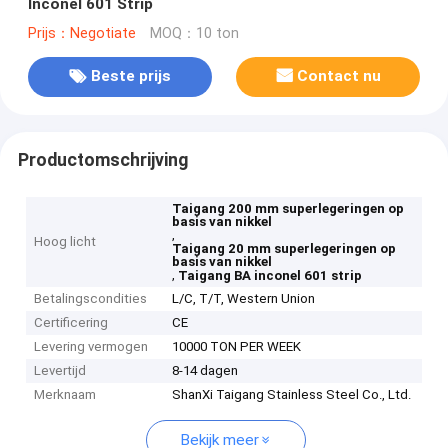
Inconel 601 Strip
Prijs：Negotiate
MOQ：10 ton
Beste prijs
Contact nu
Productomschrijving
Taigang 200 mm superlegeringen op
basis van nikkel
,
Hoog licht
Taigang 20 mm superlegeringen op
basis van nikkel
,
Taigang BA inconel 601 strip
Betalingscondities
L/C, T/T, Western Union
Certificering
CE
Levering vermogen
10000 TON PER WEEK
Levertijd
8-14 dagen
Merknaam
ShanXi Taigang Stainless Steel Co., Ltd.
Bekijk meer