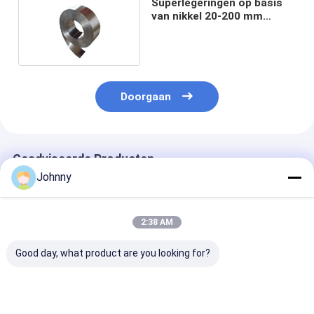
Superlegeringen op basis
van nikkel 20-200 mm
Inconel 601 Strip
Doorgaan
Geadviseerde Producten
Johnny
2:38 AM
Good day, what product are you looking for?
NO.1 2B NO.3 Inconel
3 mm-24 mm
Inconel 690
600 ronde staaf
Nikkelgebaseerde
Superlegering