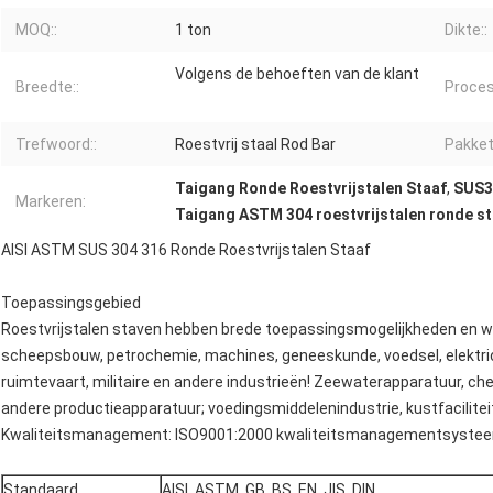
MOQ::
1 ton
Dikte::
Volgens de behoeften van de klant
Breedte::
Proces
Trefwoord::
Roestvrij staal Rod Bar
Pakket
Taigang Ronde Roestvrijstalen Staaf
,
SUS31
Markeren:
Taigang ASTM 304 roestvrijstalen ronde st
AISI ASTM SUS 304 316 Ronde Roestvrijstalen Staaf
Toepassingsgebied
Roestvrijstalen staven hebben brede toepassingsmogelijkheden en wo
scheepsbouw, petrochemie, machines, geneeskunde, voedsel, elektricit
ruimtevaart, militaire en andere industrieën! Zeewaterapparatuur, che
andere productieapparatuur; voedingsmiddelenindustrie, kustfacilite
Kwaliteitsmanagement: ISO9001:2000 kwaliteitsmanagementsysteemce
Standaard
AISI, ASTM, GB, BS, EN, JIS, DIN