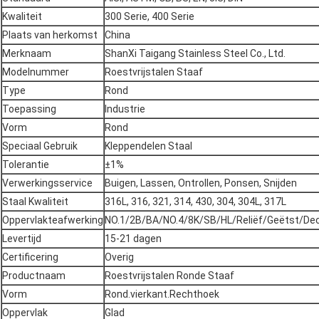
Kwaliteit
300 Serie, 400 Serie
Plaats van herkomst
China
Merknaam
ShanXi Taigang Stainless Steel Co., Ltd.
Modelnummer
Roestvrijstalen Staaf
Type
Rond
Toepassing
Industrie
Vorm
Rond
Speciaal Gebruik
Kleppendelen Staal
Tolerantie
±1%
Verwerkingsservice
Buigen, Lassen, Ontrollen, Ponsen, Snijden
Staal Kwaliteit
316L, 316, 321, 314, 430, 304, 304L, 317L
Oppervlakteafwerking
NO.1/2B/BA/NO.4/8K/SB/HL/Reliëf/Geëtst/Decor
Levertijd
15-21 dagen
Certificering
Overig
Productnaam
Roestvrijstalen Ronde Staaf
Vorm
Rond.vierkant.Rechthoek
Oppervlak
Glad