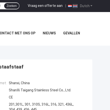
Vraag een offerte aan
|
Dutch
Zoeken
ONTACT MET ONS OP
NIEUWS
GEVALLEN
staafstaaf
mst:
Shanxi, China
ShanXi Taigang Stainless Steel Co., Ltd.
CE
201,301L, 301, 310S, 316L, 316, 321, 436L,
304, 439, 436, 445