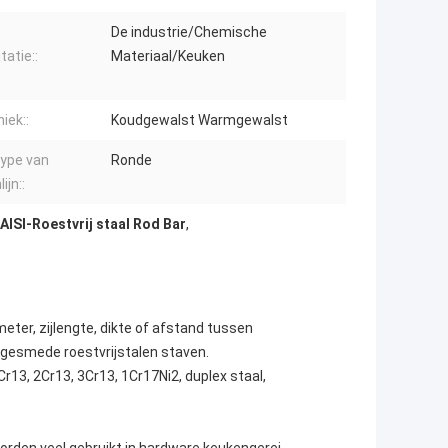
De industrie/Chemische
itatie::
Materiaal/Keuken
iek::
Koudgewalst Warmgewalst
ype van
Ronde
ijn::
AISI-Roestvrij staal Rod Bar
,
ter, zijlengte, dikte of afstand tussen
gesmede roestvrijstalen staven.
Cr13, 2Cr13, 3Cr13, 1Cr17Ni2, duplex staal,