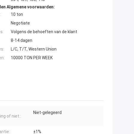
den Algemene voorwaarden:
:
10 ton
Negotiate
s:
Volgens de behoeften van de klant
8-14 dagen
es:
L/C, T/T, Western Union
en:
10000 TON PER WEEK
Niet-gelegeerd
ng of niet::
ntie::
±1%