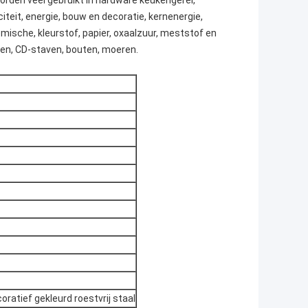
rden veel gebruikt in hardware keukengerei,
eit, energie, bouw en decoratie, kernenergie,
mische, kleurstof, papier, oxaalzuur, meststof en
wen, CD-staven, bouten, moeren.
atief gekleurd roestvrij staal