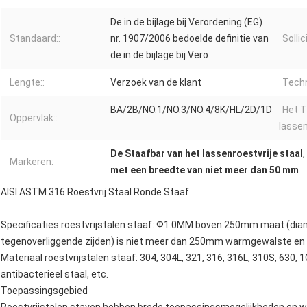
De in de bijlage bij Verordening (EG)
Standaard::
nr. 1907/2006 bedoelde definitie van
Sollic
de in de bijlage bij Vero
Lengte::
Verzoek van de klant
Techn
BA/2B/NO.1/NO.3/NO.4/8K/HL/2D/1D
Het T
Oppervlak::
lassenl
De Staafbar van het lassenroestvrije staal
,
Markeren:
met een breedte van niet meer dan 50 mm
AISI ASTM 316 Roestvrij Staal Ronde Staaf
Specificaties roestvrijstalen staaf: Ф1.0MM boven 250mm maat (diame
tegenoverliggende zijden) is niet meer dan 250mm warmgewalste en 
Materiaal roestvrijstalen staaf: 304, 304L, 321, 316, 316L, 310S, 630, 1
antibacterieel staal, etc.
Toepassingsgebied