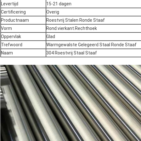
Levertijd
15-21 dagen
Certificering
Overig
Productnaam
Roestvrij Stalen Ronde Staaf
Vorm
Rond.vierkant.Rechthoek
Oppervlak
Glad
Trefwoord
Warmgewalste Gelegeerd Staal Ronde Staaf
Naam
304 Roestvrij Staal Staaf