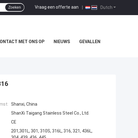
Vraag een offerte aan
|
Dutch
Zoeken
ONTACT MET ONS OP
NIEUWS
GEVALLEN
316
mst:
Shanxi, China
ShanXi Taigang Stainless Steel Co., Ltd.
CE
201,301L, 301, 310S, 316L, 316, 321, 436L,
304, 439, 436, 445