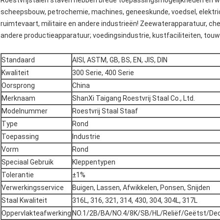
Roestvrijstalen staven hebben brede toepassingsmogelijkheden en wo
scheepsbouw, petrochemie, machines, geneeskunde, voedsel, elektricit
ruimtevaart, militaire en andere industrieën! Zeewaterapparatuur, che
andere productieapparatuur; voedingsindustrie, kustfaciliteiten, tou
Standaard
AISI, ASTM, GB, BS, EN, JIS, DIN
Kwaliteit
300 Serie, 400 Serie
Oorsprong
China
Merknaam
ShanXi Taigang Roestvrij Staal Co., Ltd.
Modelnummer
Roestvrij Staal Staaf
Type
Rond
Toepassing
Industrie
Vorm
Rond
Speciaal Gebruik
Kleppentypen
Tolerantie
±1%
Verwerkingsservice
Buigen, Lassen, Afwikkelen, Ponsen, Snijden
Staal Kwaliteit
316L, 316, 321, 314, 430, 304, 304L, 317L
Oppervlakteafwerking
NO.1/2B/BA/NO.4/8K/SB/HL/Reliëf/Geëtst/Decor