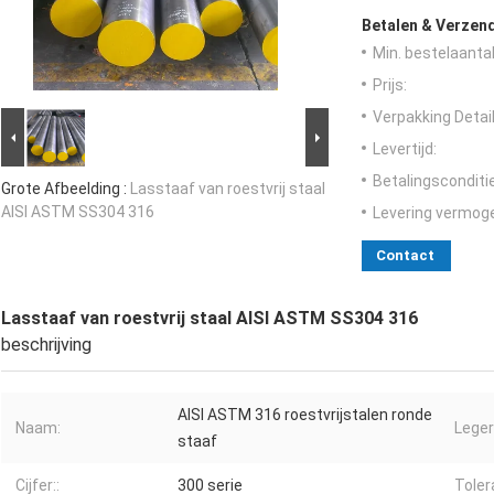
Betalen & Verzen
Min. bestelaantal
Prijs:
Verpakking Detail
Levertijd:
Betalingsconditi
Grote Afbeelding :
Lasstaaf van roestvrij staal
AISI ASTM SS304 316
Levering vermog
Contact
Lasstaaf van roestvrij staal AISI ASTM SS304 316
beschrijving
AISI ASTM 316 roestvrijstalen ronde
Naam:
Legeri
staaf
Cijfer::
300 serie
Tolera