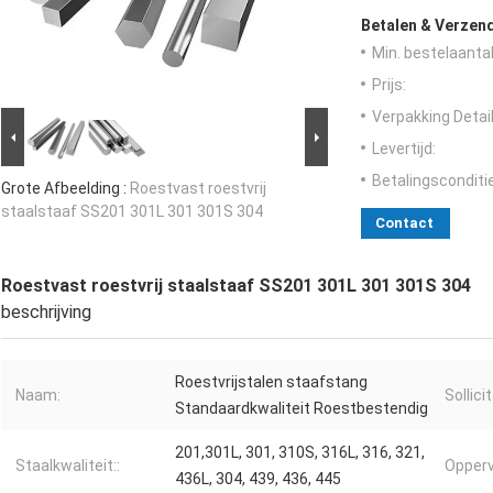
Betalen & Verzen
Min. bestelaantal
Prijs:
Verpakking Detail
Levertijd:
Betalingsconditi
Grote Afbeelding :
Roestvast roestvrij
staalstaaf SS201 301L 301 301S 304
Contact
Roestvast roestvrij staalstaaf SS201 301L 301 301S 304
beschrijving
Roestvrijstalen staafstang
Naam:
Sollicit
Standaardkwaliteit Roestbestendig
201,301L, 301, 310S, 316L, 316, 321,
Staalkwaliteit::
Opperv
436L, 304, 439, 436, 445