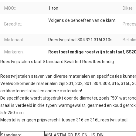
MOQ::
1 ton
Dikte::
Volgens de behoeften van de klant
Breedte::
Proces
Materiaal::
Roestvrij staal 304 321 316l 310s
Betalin
Markeren:
Roestbestendige roestvrij staalstaaf
,
SS20
Roestvrijstalen staaf Standaard Kwaliteit Roestbestendig
Roestvrijstalen staven van diverse materialen en specificaties kunn
Veelvoorkomende materialen zijn 201, 202, 301, 304, 303, 316, 316L, 30
antibacterieel staal en andere materialen!
De specificatie wordt uitgedrukt door de diameter, zoals "50" wat r
staal is verdeeld in drie typen: warmgewalst, gesmeed en koud getrok
5,5-250 mm.
Meestal is er geen prijsverschil tussen 316 en 316L roestvrij staal.
Standaard
AISI, ASTM, GB, BS, EN, JIS, DIN