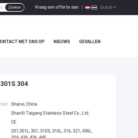
Vraag een offerte aan
|
Dutch
Zoeken
ONTACT MET ONS OP
NIEUWS
GEVALLEN
1 301S 304
mst:
Shanxi, China
ShanXi Taigang Stainless Steel Co., Ltd.
CE
201,301L, 301, 310S, 316L, 316, 321, 436L,
304, 439, 436, 445