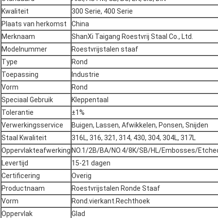
Kwaliteit
300 Serie, 400 Serie
Plaats van herkomst
China
Merknaam
ShanXi Taigang Roestvrij Staal Co., Ltd.
Modelnummer
Roestvrijstalen staaf
Type
Rond
Toepassing
Industrie
Vorm
Rond
Speciaal Gebruik
Kleppentaal
Tolerantie
±1%
Verwerkingsservice
Buigen, Lassen, Afwikkelen, Ponsen, Snijden
Staal Kwaliteit
316L, 316, 321, 314, 430, 304, 304L, 317L
Oppervlakteafwerking
NO.1/2B/BA/NO.4/8K/SB/HL/Embosses/Etched/De
Levertijd
15-21 dagen
Certificering
Overig
Productnaam
Roestvrijstalen Ronde Staaf
Vorm
Rond.vierkant.Rechthoek
Oppervlak
Glad