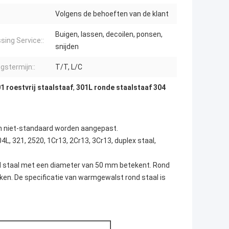
Volgens de behoeften van de klant
Buigen, lassen, decoilen, ponsen,
sing Service::
snijden
gstermijn::
T/T, L/C
1 roestvrij staalstaaf
,
301L ronde staalstaaf 304
en niet-standaard worden aangepast.
4L, 321, 2520, 1Cr13, 2Cr13, 3Cr13, duplex staal,
ond staal met een diameter van 50 mm betekent. Rond
ken. De specificatie van warmgewalst rond staal is