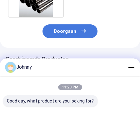
316 316L 310S
Doorgaan
Geadviseerde Producten
Johnny
11:20 PM
Good day, what product are you looking for?
Koud Warmgewalste
ASTM-ss 304
SS201 roestvri
SS Gelaste Buizen
gelaste pijp
Gelaste Pijp