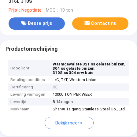
316L 310S
Prijs：Negotiate
MOQ：10 ton
Beste prijs
Contact nu
Productomschrijving
,
Warmgewalste 321 ss gelaste buizen
Hoog licht
,
304 ss gelaste buizen
310S ss 304 erw buis
Betalingscondities
L/C, T/T, Western Union
Certificering
CE
Levering vermogen
10000 TON PER WEEK
Levertijd
8-14 dagen
Merknaam
ShanXi Taigang Stainless Steel Co., Ltd.
Bekijk meer