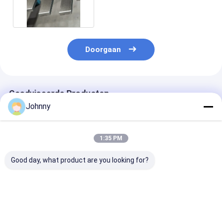
1D 2-5.8m 6m 321 329
Doorgaan
Geadviseerde Producten
Johnny
1:35 PM
Good day, what product are you looking for?
SS316 304 roestvrij
321 309S 304 304L
NR.3 Gepolijst
staal platte staaf
410 Roestvrijstalen
Roestvrij Stal
0,3-200 mm ASTM
platte staaf 0,1-500
Platprofiel NR
A479
mm
NR.4