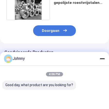
gepolijste roestvrijstalen
430 spoelen buigen
Doorgaan
Geadviseerde Producten
Johnny
4:06 PM
Good day, what product are you looking for?
BA Finish Coil 316L
Warmgewalste 304
SS403 Koudge
roestvrij staal spoel
roestvrijstalen
600 mm-1250 mm 2B
201 301L 301 