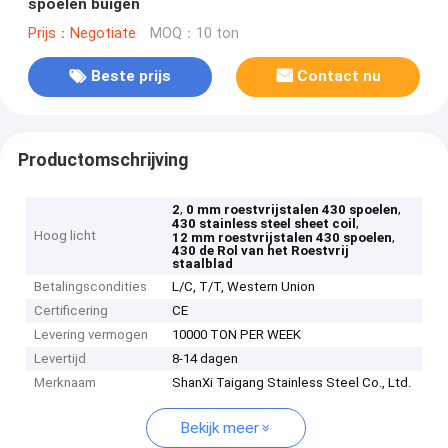
spoelen buigen
Prijs：Negotiate
MOQ：10 ton
Beste prijs
Contact nu
Productomschrijving
,
,
2
0 mm roestvrijstalen 430 spoelen
,
430 stainless steel sheet coil
Hoog licht
,
12 mm roestvrijstalen 430 spoelen
430 de Rol van het Roestvrij
staalblad
Betalingscondities
L/C, T/T, Western Union
Certificering
CE
Levering vermogen
10000 TON PER WEEK
Levertijd
8-14 dagen
Merknaam
ShanXi Taigang Stainless Steel Co., Ltd.
Bekijk meer