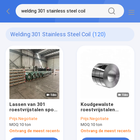
Welding 301 Stainless Steel Coil
(120)
Lassen van 301
Koudgewalste
roestvrijstalen spoel
roestvrijstalen
ontrollen 0,3 mm-3
spiraalstrip 201 301
Prijs:
Negotiate
Prijs:
Negotiate
mm ASTM
304 430 0,3 mm
MOQ:
10 ton
MOQ:
10 ton
Ontvang de meest recente Prijs
Ontvang de meest recente Prij