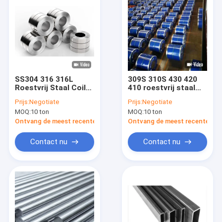
SS304 316 316L
309S 310S 430 420
Roestvrij Staal Coil
410 roestvrij staal
BA Afwerking
spoel 201 304 316L
Prijs:
Negotiate
Prijs:
Negotiate
Oppervlak
MOQ:
10 ton
MOQ:
10 ton
Ontvang de meest recente Prijs
Ontvang de meest recente Prij
Contact nu
Contact nu
Huis
Producten
Video's