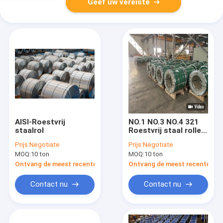
Geef uw vereiste
AISI-Roestvrij
NO.1 NO.3 NO.4 321
staalrol
Roestvrij staal rollen
436L 304 439 436 445
Prijs:
Negotiate
Prijs:
Negotiate
MOQ:
10 ton
MOQ:
10 ton
Ontvang de meest recente Prijs
Ontvang de meest recente Prij
Contact nu
Contact nu