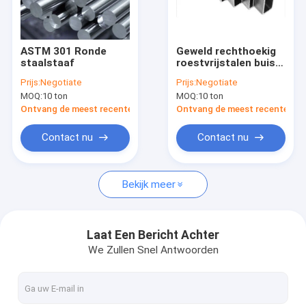
Over ons
Fabriekstocht
ASTM 301 Ronde
Geweld rechthoekig
staalstaaf
roestvrijstalen buis
Kwaliteitscontrole
SS201 202 304 304L
Prijs:
Negotiate
Prijs:
Negotiate
316 316L
MOQ:
10 ton
MOQ:
10 ton
Neem contact met ons op
Ontvang de meest recente Prijs
Ontvang de meest recente Prij
Nieuws
Contact nu
Contact nu
Gevallen
Bekijk meer
Roestvrij stalen vlakke plaat
Laat Een Bericht Achter
We Zullen Snel Antwoorden
roestvrij staal vierkante buis
Roestvrij staal Rechthoekige Buis