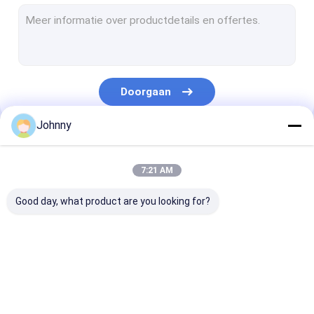
Roestvrijstalen naadloze pijp
Gelaste buizen van roestvrij staal
ROESTVRIJ STALEN SPOEL
Doorgaan
304 1/2H 3/4H H roestvrijstalen spoel
Johnny
301 1/2H 3/4H H Roestvrijstalen spoel
Onze Categorieën
ROESTVRIJ STALEN STRIP
7:21 AM
Het staal van de titaniumlegering
Good day, what product are you looking for?
Superlegeringen op basis van nikkel
Roestvrij staal Rod Bar
Roestvrij stalen
roestvrij staal
Roestvrij staal
Hoek van roestvrij staal
vlakke plaat
vierkante buis
Rechthoekige 