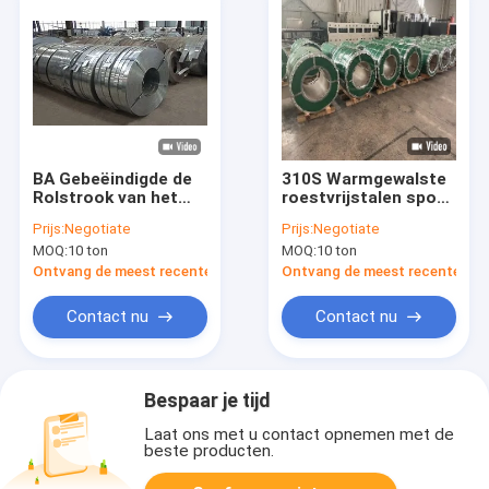
BA Gebeëindigde de
310S Warmgewalste
Rolstrook van het
roestvrijstalen spoel
Spiegelroestvrije
600 mm-1250 mm
Prijs:
Negotiate
Prijs:
Negotiate
staal 201 304 310s
SS201
MOQ:
10 ton
MOQ:
10 ton
410 430 1.5mm
Ontvang de meest recente Prijs
Ontvang de meest recente Prij
Contact nu
Contact nu
Bespaar je tijd
Laat ons met u contact opnemen met de
beste producten.