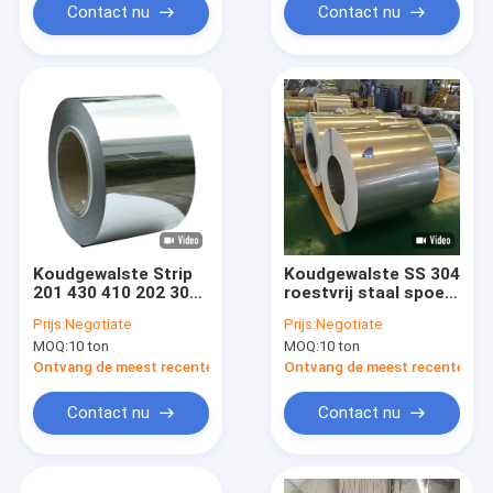
Contact nu
Contact nu
Koudgewalste Strip
Koudgewalste SS 304
201 430 410 202 304
roestvrij staal spoel
316l 2b Ba 0.3mm -
301L 301 20-1250mm
Prijs:
Negotiate
Prijs:
Negotiate
3mm Dik van de
MOQ:
10 ton
MOQ:
10 ton
Roestvrij staalrol
Ontvang de meest recente Prijs
Ontvang de meest recente Prij
Contact nu
Contact nu