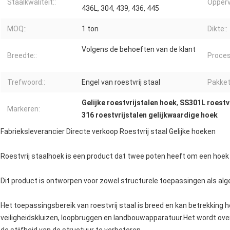
Staalkwaliteit::
Opperv
436L, 304, 439, 436, 445
MOQ::
1 ton
Dikte::
Volgens de behoeften van de klant
Breedte::
Proces
Trefwoord::
Engel van roestvrij staal
Pakket
Gelijke roestvrijstalen hoek
,
SS301L roestvr
Markeren:
316 roestvrijstalen gelijkwaardige hoek
Fabrieksleverancier Directe verkoop Roestvrij staal Gelijke hoeken
Roestvrij staalhoek is een product dat twee poten heeft om een hoek
Dit product is ontworpen voor zowel structurele toepassingen als al
Het toepassingsbereik van roestvrij staal is breed en kan betrekkin
veiligheidskluizen, loopbruggen en landbouwapparatuur.Het wordt over