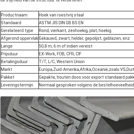
de stijfheid van de structuur te verbeteren..
Productnaam
Hoek van roestvrij staal
Standaard
ASTM JIS DIN GB BS EN
Gerelateerd type
Rond, vierkant, zeshoekig, plat, hoekig.
Afgerond oppervlak
Gekauwd, zwart, helder, gepolijst, geblazen, enz.
Lange
50,8 m, 6 m of indien vereist
Prijsduur
EX-Work, FOB, CFR, CIF
Betalingsduur
T/T, L/C, Western Union
Markt
Europa,Zuid-Amerika,Afrika,Oceanië,zoals:VS,Duit
Pakket
Gepakte, houten doos voor export standaard pakk
Leveringstermijn
Normaal gesproken volgens de bestelhoeveelheid