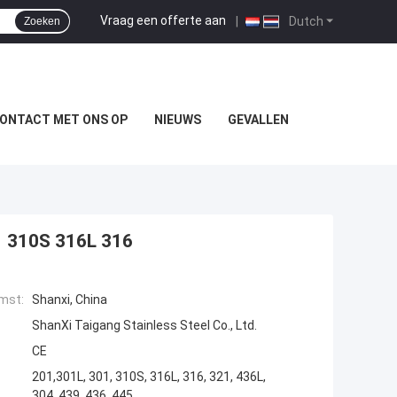
Vraag een offerte aan
|
Dutch
Zoeken
ONTACT MET ONS OP
NIEUWS
GEVALLEN
01 310S 316L 316
mst:
Shanxi, China
ShanXi Taigang Stainless Steel Co., Ltd.
CE
201,301L, 301, 310S, 316L, 316, 321, 436L,
304, 439, 436, 445