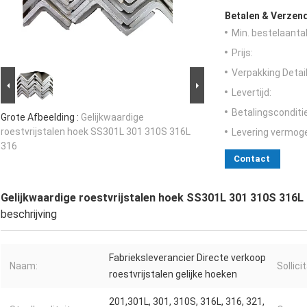
Betalen & Verzen
Min. bestelaantal
Prijs:
Verpakking Detail
Levertijd:
Betalingsconditi
Grote Afbeelding :
Gelijkwaardige
roestvrijstalen hoek SS301L 301 310S 316L
Levering vermog
316
Contact
Gelijkwaardige roestvrijstalen hoek SS301L 301 310S 316L
beschrijving
Fabrieksleverancier Directe verkoop
Naam:
Sollicit
roestvrijstalen gelijke hoeken
201,301L, 301, 310S, 316L, 316, 321,