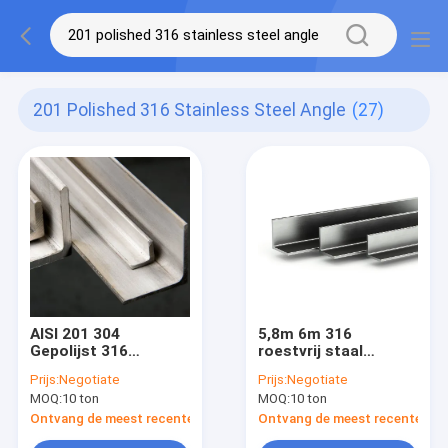
201 Polished 316 Stainless Steel Angle
(27)
AISI 201 304
5,8m 6m 316
Gepolijst 316
roestvrij staal
roestvrij staal Hoek
hoekijzer 301L ASTM
Prijs:
Negotiate
Prijs:
Negotiate
BA 2B
JIS
MOQ:
10 ton
MOQ:
10 ton
Ontvang de meest recente Prijs
Ontvang de meest recente Prij