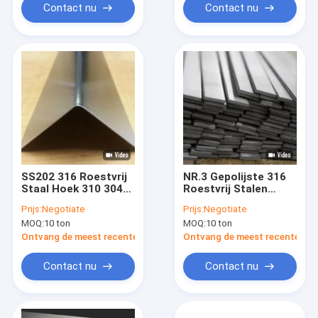
Contact nu
Contact nu
SS202 316 Roestvrij
NR.3 Gepolijste 316
Staal Hoek 310 304
Roestvrij Stalen
5,8m 6m ASTM
Platprofiel NR.1 NR.4
Prijs:
Negotiate
Prijs:
Negotiate
MOQ:
10 ton
MOQ:
10 ton
Ontvang de meest recente Prijs
Ontvang de meest recente Prij
Contact nu
Contact nu