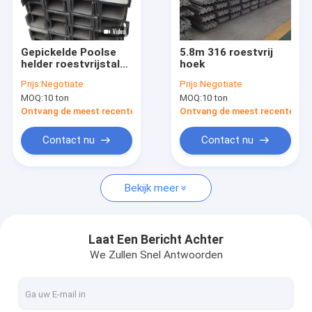
Over ons
Fabriekstocht
Gepickelde Poolse
5.8m 316 roestvrij
helder roestvrijstalen
hoek
Kwaliteitscontrole
C-profiel 301L 201
Prijs:
Negotiate
Prijs:
Negotiate
445
MOQ:
10 ton
MOQ:
10 ton
Neem contact met ons op
Ontvang de meest recente Prijs
Ontvang de meest recente Prij
Nieuws
Contact nu
Contact nu
Gevallen
Bekijk meer
Roestvrij stalen vlakke plaat
Laat Een Bericht Achter
We Zullen Snel Antwoorden
roestvrij staal vierkante buis
Roestvrij staal Rechthoekige Buis