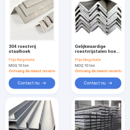
304 roestvrij
Gelijkwaardige
staalhoek
roestvrijstalen hoek
SS301L 301 310S
Prijs:
Negotiate
Prijs:
Negotiate
316L 316
MOQ:
10 ton
MOQ:
10 ton
Ontvang de meest recente Prijs
Ontvang de meest recente Prij
Contact nu
Contact nu
Huis
Producten
Video's