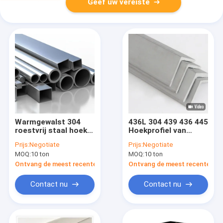
Geef uw vereiste
Warmgewalst 304
436L 304 439 436 445
roestvrij staal hoek
Hoekprofiel van
8K HL 2D buigen
roestvrij staal
Prijs:
Negotiate
Prijs:
Negotiate
MOQ:
10 ton
MOQ:
10 ton
Ontvang de meest recente Prijs
Ontvang de meest recente Prij
Contact nu
Contact nu