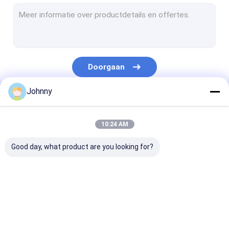
Roestvrijstalen naadloze pijp
Gelaste buizen van roestvrij staal
ROESTVRIJ STALEN SPOEL
Doorgaan
304 1/2H 3/4H H roestvrijstalen spoel
Johnny
301 1/2H 3/4H H Roestvrijstalen spoel
Onze Categorieën
ROESTVRIJ STALEN STRIP
10:24 AM
Het staal van de titaniumlegering
Good day, what product are you looking for?
Superlegeringen op basis van nikkel
Roestvrij staal Rod Bar
Roestvrij stalen
roestvrij staal
Roestvrij staal
Hoek van roestvrij staal
vlakke plaat
vierkante buis
Rechthoekige 