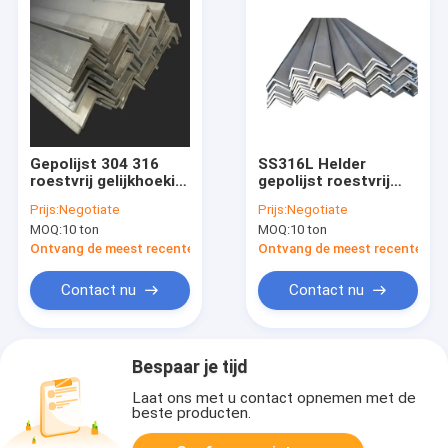
Gepolijst 304 316
SS316L Helder
roestvrij gelijkhoekig
gepolijst roestvrij
NO.1 NO.3 NO.4
staal hoek 304 304L
Prijs:
Negotiate
Prijs:
Negotiate
316
MOQ:
10 ton
MOQ:
10 ton
Ontvang de meest recente Prijs
Ontvang de meest recente Prij
Contact nu
Contact nu
Bespaar je tijd
Laat ons met u contact opnemen met de
beste producten.