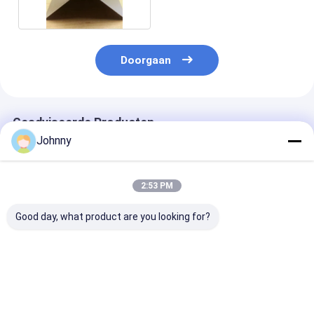
Doorgaan
Geadviseerde Producten
Johnny
2:53 PM
Good day, what product are you looking for?
5.8m 316 roestvrij
NO.1 Geborsteld
304 roestvrij
hoek
roestvrij staal
staalhoek
hoekprofiel
Beste prijs
Beste prijs
Beste pri