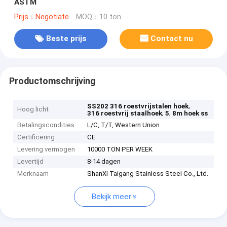
ASTM
Prijs：Negotiate
MOQ：10 ton
Beste prijs
Contact nu
Productomschrijving
,
SS202 316 roestvrijstalen hoek
Hoog licht
,
,
316 roestvrij staalhoek
5
8m hoek ss
Betalingscondities
L/C, T/T, Western Union
Certificering
CE
Levering vermogen
10000 TON PER WEEK
Levertijd
8-14 dagen
Merknaam
ShanXi Taigang Stainless Steel Co., Ltd.
Bekijk meer