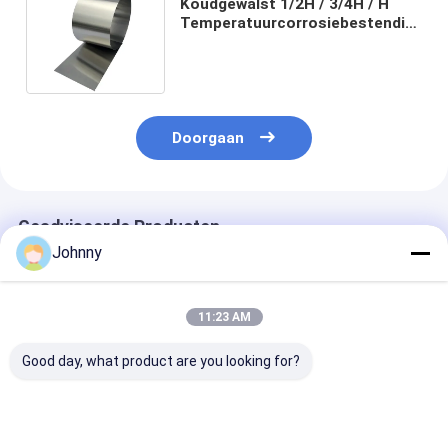
Koudgewalst 1/2H / 3/4H / H
Temperatuurcorrosiebestendig
301 roestvrij staal spoel voor
precisie metaal stempelen
Doorgaan
Geadviseerde Producten
Johnny
11:23 AM
Good day, what product are you looking for?
301 Hoogsterkte
Koudgewalste 301
301 1/2H 3/4H
Corrosiebestendig
Roestvrij Staal Spoel
Roestvrijstale