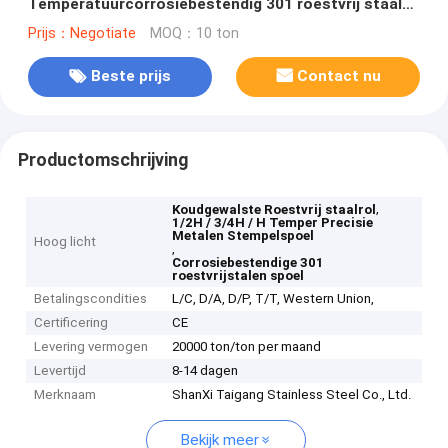
Temperatuurcorrosiebestendig 301 roestvrij staal
spoel voor precisie metaal stempelen
Prijs：Negotiate
MOQ：10 ton
Beste prijs
Contact nu
Productomschrijving
,
Koudgewalste Roestvrij staalrol
1/2H / 3/4H / H Temper Precisie
Metalen Stempelspoel
Hoog licht
,
Corrosiebestendige 301
roestvrijstalen spoel
Betalingscondities
L/C, D/A, D/P, T/T, Western Union,
Certificering
CE
Levering vermogen
20000 ton/ton per maand
Levertijd
8-14 dagen
Merknaam
ShanXi Taigang Stainless Steel Co., Ltd.
Bekijk meer