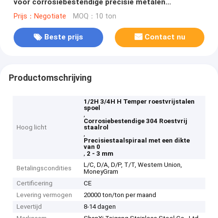
voor corrosiebestendige precisie metalen
onderdelen in 0,2 - 3 mm dikte
Prijs：Negotiate
MOQ：10 ton
Beste prijs
Contact nu
Productomschrijving
1/2H 3/4H H Temper roestvrijstalen
spoel
,
Corrosiebestendige 304 Roestvrij
Hoog licht
staalrol
,
Precisiestaalspiraal met een dikte
van 0
,
2 - 3 mm
L/C, D/A, D/P, T/T, Western Union,
Betalingscondities
MoneyGram
Certificering
CE
Levering vermogen
20000 ton/ton per maand
Levertijd
8-14 dagen