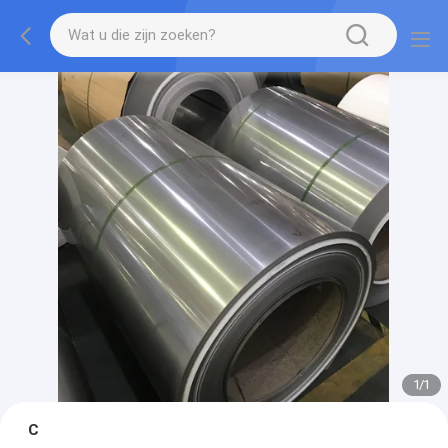
1
/
1
C