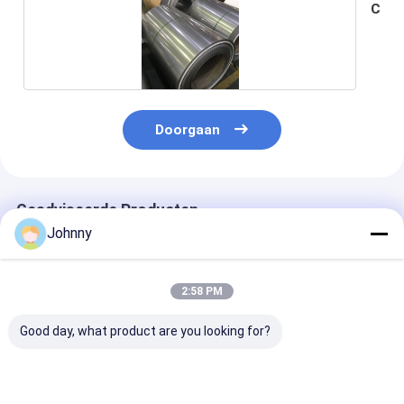
C
Doorgaan
Geadviseerde Producten
Johnny
2:58 PM
Good day, what product are you looking for?
AISI 304 roestvrij
304 1/2H 3/4H H
Koudgewalste 
staal spoel met 0,15
Temper Ss 304 Spoel
roestvrijstalen