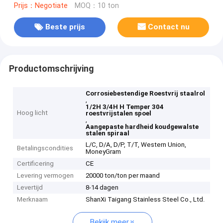
Prijs：Negotiate
MOQ：10 ton
Beste prijs
Contact nu
Productomschrijving
Corrosiebestendige Roestvrij staalrol
,
1/2H 3/4H H Temper 304
Hoog licht
roestvrijstalen spoel
,
Aangepaste hardheid koudgewalste
stalen spiraal
L/C, D/A, D/P, T/T, Western Union,
Betalingscondities
MoneyGram
Certificering
CE
Levering vermogen
20000 ton/ton per maand
Levertijd
8-14 dagen
Merknaam
ShanXi Taigang Stainless Steel Co., Ltd.
Bekijk meer