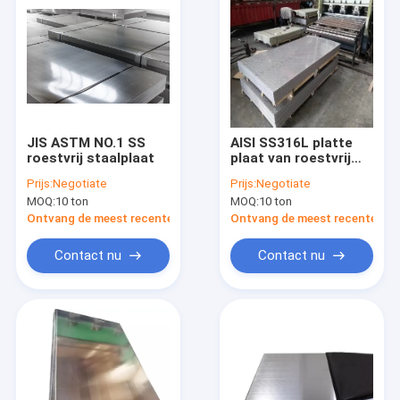
JIS ASTM NO.1 SS
AISI SS316L platte
roestvrij staalplaat
plaat van roestvrij
staal ASTM DIN
Prijs:
Negotiate
Prijs:
Negotiate
SS410 SS409 SS420
MOQ:
10 ton
MOQ:
10 ton
2B
Ontvang de meest recente Prijs
Ontvang de meest recente Prij
Contact nu
Contact nu
Huis
Producten
Video's