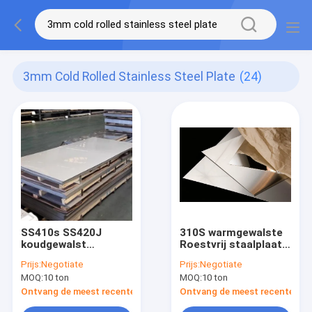
3mm Cold Rolled Stainless Steel Plate
(24)
SS410s SS420J
310S warmgewalste
koudgewalst
Roestvrij staalplaat
roestvrij staalplaat
SS410S 410 405 430
Prijs:
Negotiate
Prijs:
Negotiate
SS310s SS430
MOQ:
10 ton
MOQ:
10 ton
Ontvang de meest recente Prijs
Ontvang de meest recente Prij