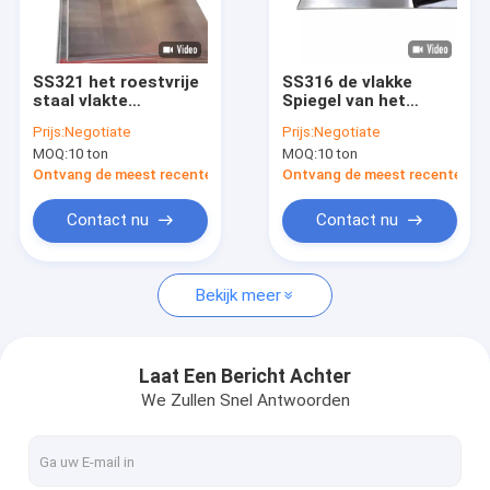
Over ons
Fabriekstocht
SS321 het roestvrije
SS316 de vlakke
staal vlakte
Spiegel van het
Kwaliteitscontrole
Uitgebreid Metaal
Roestvrij staalblad
Prijs:
Negotiate
Prijs:
Negotiate
6000mm 3mm af
beëindigt Roestvrije
MOQ:
10 ton
MOQ:
10 ton
Roestvrij staalblad
Vlakke plaat
Neem contact met ons op
Ontvang de meest recente Prijs
Ontvang de meest recente Prij
Nieuws
Contact nu
Contact nu
Gevallen
Bekijk meer
Roestvrij stalen vlakke plaat
Laat Een Bericht Achter
We Zullen Snel Antwoorden
roestvrij staal vierkante buis
Roestvrij staal Rechthoekige Buis