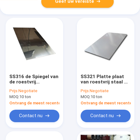
Geef uw vereiste
SS316 de Spiegel van
SS321 Platte plaat
de roestvrij
van roestvrij staal GB
staalplaat 2B NO.4
DIN EN 3-120mm
Prijs:
Negotiate
Prijs:
Negotiate
eindigt
1000mm-6000mm
MOQ:
10 ton
MOQ:
10 ton
Ontvang de meest recente Prijs
Ontvang de meest recente Prij
Contact nu
Contact nu