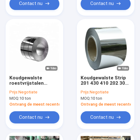
Contact nu
Contact nu
Koudgewalste
Koudgewalste Strip
roestvrijstalen
201 430 410 202 304
spiraalstrip 201 301
316l 2b Ba 0.3mm -
Prijs:
Negotiate
Prijs:
Negotiate
304 430 0,3 mm
3mm Dik van de
MOQ:
10 ton
MOQ:
10 ton
Roestvrij staalrol
Ontvang de meest recente Prijs
Ontvang de meest recente Prij
Contact nu
Contact nu