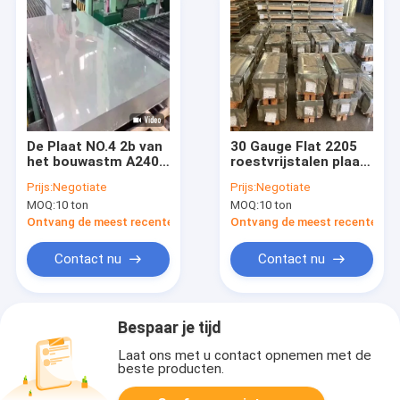
De Plaat NO.4 2b van
30 Gauge Flat 2205
het bouwastm A240
roestvrijstalen plaat
316l Roestvrije staal
0,3 mm Voor
Prijs:
Negotiate
Prijs:
Negotiate
eindigt
wanddecoratie
MOQ:
10 ton
MOQ:
10 ton
Ontvang de meest recente Prijs
Ontvang de meest recente Prij
Contact nu
Contact nu
Bespaar je tijd
Laat ons met u contact opnemen met de
beste producten.