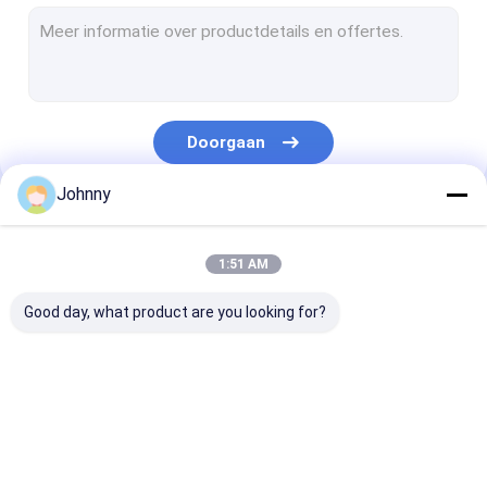
Roestvrijstalen naadloze pijp
Gelaste buizen van roestvrij staal
ROESTVRIJ STALEN SPOEL
Doorgaan
304 1/2H 3/4H H roestvrijstalen spoel
Johnny
301 1/2H 3/4H H Roestvrijstalen spoel
Onze Categorieën
ROESTVRIJ STALEN STRIP
1:51 AM
Het staal van de titaniumlegering
Good day, what product are you looking for?
Superlegeringen op basis van nikkel
Roestvrij staal Rod Bar
Roestvrij stalen
roestvrij staal
Roestvrij staal
Hoek van roestvrij staal
vlakke plaat
vierkante buis
Rechthoekige 