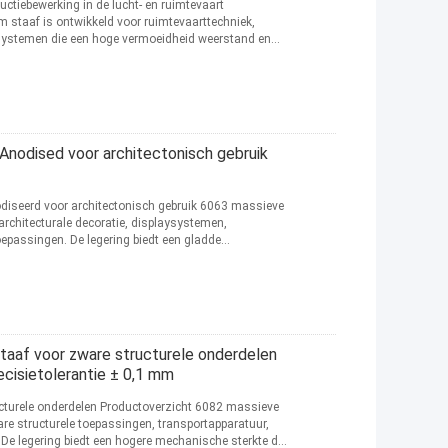
tiebewerking in de lucht- en ruimtevaart
 staaf is ontwikkeld voor ruimtevaarttechniek,
 systemen die een hoge vermoeidheid weerstand en
Anodised voor architectonisch gebruik
iseerd voor architectonisch gebruik 6063 massieve
architecturale decoratie, displaysystemen,
oepassingen. De legering biedt een gladde
taaf voor zware structurele onderdelen
cisietolerantie ± 0,1 mm
turele onderdelen Productoverzicht 6082 massieve
e structurele toepassingen, transportapparatuur,
.De legering biedt een hogere mechanische sterkte dan