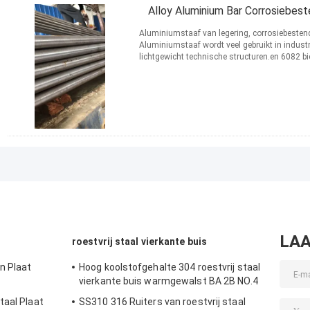
Alloy Aluminium Bar Corrosiebest
Aluminiumstaaf van legering, corrosiebestend
Aluminiumstaaf wordt veel gebruikt in indust
lichtgewicht technische structuren.en 6082 b
corrosiebestendigheid en ...
Lees meer
CONTACT
LAA
roestvrij staal vierkante buis
n Plaat
Hoog koolstofgehalte 304 roestvrij staal
vierkante buis warmgewalst BA 2B NO.4
taal Plaat
SS310 316 Ruiters van roestvrij staal