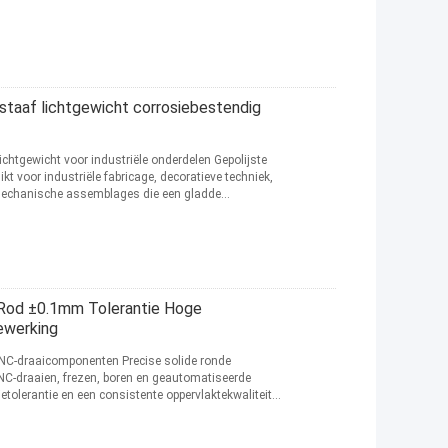
mstaaf lichtgewicht corrosiebestendig
chtgewicht voor industriële onderdelen Gepolijste
 voor industriële fabricage, decoratieve techniek,
mechanische assemblages die een gladde
 Rod ±0.1mm Tolerantie Hoge
ewerking
NC-draaicomponenten Precise solide ronde
C-draaien, frezen, boren en geautomatiseerde
tolerantie en een consistente oppervlaktekwaliteit