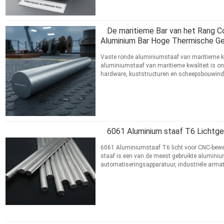
De maritieme Bar van het Rang C
Aluminium Bar Hoge Thermische Ge
Vaste ronde aluminiumstaaf van maritieme kw
aluminiumstaaf van maritieme kwaliteit is on
hardware, kuststructuren en scheepsbouwindus
vereisen. Uitdaging ...
Lees meer
CONTACT
6061 Aluminium staaf T6 Lichtg
6061 Aluminiumstaaf T6 licht voor CNC-bew
staaf is een van de meest gebruikte alumini
automatiseringsapparatuur, industriële armatu
een evenwichtige mechanische ...
Lees meer
CONTACT