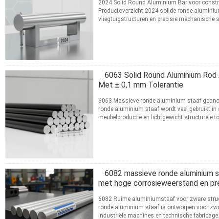
2024 Solid Round Aluminium Bar voor construc
Productoverzicht 2024 solide ronde aluminium
vliegtuigstructuren en precisie mechanische
lichtgewicht structurele ...
Lees meer
CONTACT
6063 Solid Round Aluminium Rod 
Met ± 0,1 mm Tolerantie
6063 Massieve ronde aluminium staaf geanod
ronde aluminium staaf wordt veel gebruikt in 
meubelproductie en lichtgewicht structurele t
oppervlaktekwaliteit en ...
Lees meer
CONTACT
6082 massieve ronde aluminium s
met hoge corrosieweerstand en pre
6082 Ruime aluminiumstaaf voor zware struc
ronde aluminium staaf is ontworpen voor zwar
industriële machines en technische fabricage