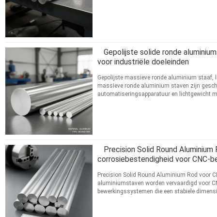
standaard 6063...
Lees meer
CONTACT
Gepolijste solide ronde aluminiu
voor industriële doeleinden
Gepolijste massieve ronde aluminium staaf, li
massieve ronde aluminium staven zijn geschikt
automatiseringsapparatuur en lichtgewicht 
oppervlaktekwaliteit en ...
Lees meer
CONTACT
Precision Solid Round Aluminium
corrosiebestendigheid voor CNC-b
Precision Solid Round Aluminium Rod voor C
aluminiumstaven worden vervaardigd voor CN
bewerkingssystemen die een stabiele dimensie
vereisen. Vaak voorkomende ...
Lees meer
CONTACT