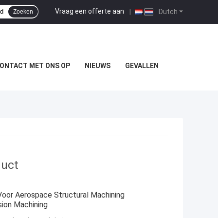
Vraag een offerte aan
|
Dutch
Zoeken
ONTACT MET ONS OP
NIEUWS
GEVALLEN
duct
Voor Aerospace Structural Machining
ion Machining