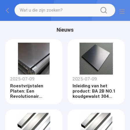
Nieuws
2025-07-09
2025-07-09
Roestvrijstalen
Inleiding van het
Platen: Een
product: BA 2B NO.1
Revolutionair
koudgewalst 304
Materiaal dat
roestvrij staalplaat
Meerdere Industrieën
(15 mm x 1300 mm)
Verbetert