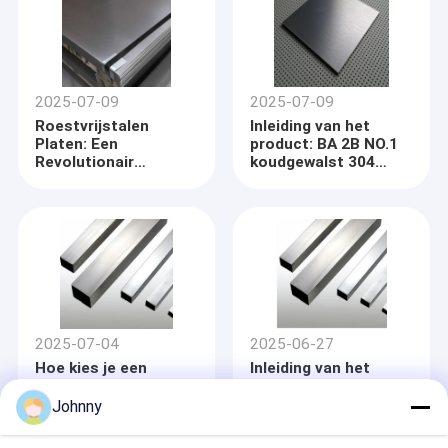
2025-07-09
2025-07-09
Roestvrijstalen
Inleiding van het
Platen: Een
product: BA 2B NO.1
Revolutionair
koudgewalst 304
Materiaal dat
roestvrij staalplaat
Meerdere Industrieën
(15 mm x 1300 mm)
Verbetert
2025-07-04
2025-06-27
Hoe kies je een
Inleiding van het
roestvrijstalen
product: Ruiters van
vierkante buis?
roestvrij staal
Johnny