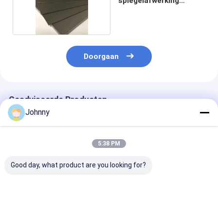
spiegelafwerking
roestvrijstalen plaat
Doorgaan
Geadviseerde Producten
Johnny
5:38 PM
Good day, what product are you looking for?
SS316L AISI
0,1 mm
BA 2B NO.1
Roestvrij Staal Plaat
roestvrijstalen plaat
koudgewalst 3
40mm 1100mm
roestvrij staal
15 mm 1300 