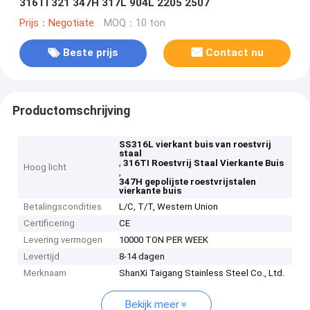
316TI 321 347H 317L 904L 2205 2507
Prijs：Negotiate
MOQ：10 ton
Beste prijs
Contact nu
Productomschrijving
SS316L vierkant buis van roestvrij
staal
,
316TI Roestvrij Staal Vierkante Buis
Hoog licht
,
347H gepolijste roestvrijstalen
vierkante buis
Betalingscondities
L/C, T/T, Western Union
Certificering
CE
Levering vermogen
10000 TON PER WEEK
Levertijd
8-14 dagen
Merknaam
ShanXi Taigang Stainless Steel Co., Ltd.
Bekijk meer