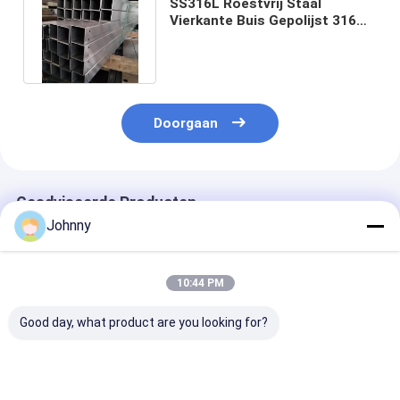
SS316L Roestvrij Staal
Vierkante Buis Gepolijst 316TI
321 347H 317L 904L 2205 2507
Doorgaan
Geadviseerde Producten
Johnny
10:44 PM
Good day, what product are you looking for?
aisi vierkant buis van
Naadloos 316L ruit
SS201 202 304
roestvrij staal
van roestvrij staal
316L SS 304