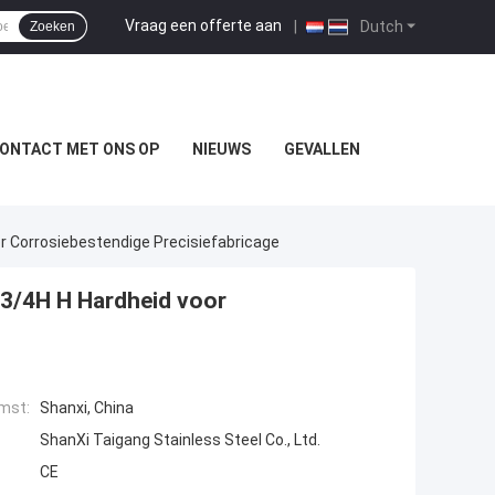
Vraag een offerte aan
|
Dutch
Zoeken
ONTACT MET ONS OP
NIEUWS
GEVALLEN
or Corrosiebestendige Precisiefabricage
H 3/4H H Hardheid voor
mst:
Shanxi, China
ShanXi Taigang Stainless Steel Co., Ltd.
CE