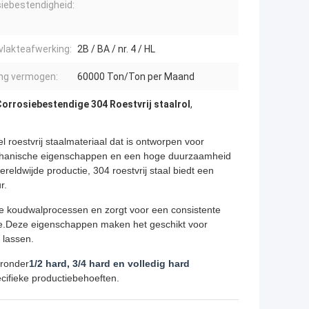
iebestendigheid:
vlakteafwerking:
2B / BA / nr. 4 / HL
ing vermogen:
60000 Ton/Ton per Maand
orrosiebestendige 304 Roestvrij staalrol
,
el roestvrij staalmateriaal dat is ontworpen voor
mechanische eigenschappen en een hoge duurzaamheid
reldwijde productie, 304 roestvrij staal biedt een
r.
de koudwalprocessen en zorgt voor een consistente
tie.Deze eigenschappen maken het geschikt voor
 lassen.
aronder
1/2 hard, 3/4 hard en volledig hard
cifieke productiebehoeften.