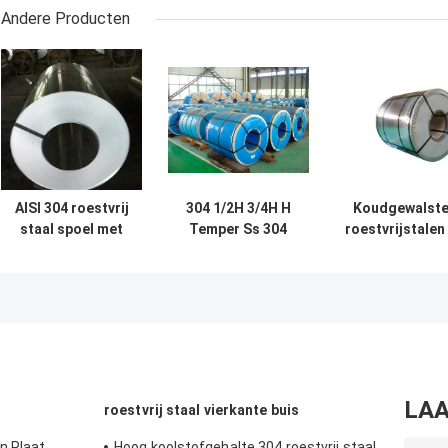
Andere Producten
AISI 304 roestvrij
304 1/2H 3/4H H
Koudgewalste
staal spoel met
Temper Ss 304
roestvrijstalen
0,15 mm 3.0 mm
Spoel
met 1/2H, 3/4
dikte en 1/2H
Corrosiebestendig
hardheid vo
3/4H H
Aangepaste Dikte
corrosiebestend
temperatuur voor
Voor Precisie
en aangepa
precisie
Stampen
hardheid
metaalverwerking
LAA
roestvrij staal vierkante buis
n Plaat
Hoog koolstofgehalte 304 roestvrij staal