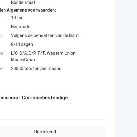
Ronde staaf
den Algemene voorwaarden:
:
10 ton
Negotiate
s:
Volgens de behoeften van de klant
8-14 dagen
es:
L/C, D/A, D/P, T/T, Western Union,
MoneyGram
en:
20000 ton/ton per maand
dheid voor Corrosiebestendige
Uitstekend