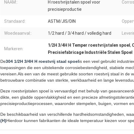
NAAM::
H roestvrijstalen spoel voor
Corros
precisieproductie
Standaard:
ASTM/JIS/DIN
Opper
Woedeaanval::
1/2 hard / 3/4 hard / volledig hard
Lever
1/2H 3/4H H Temper roestvrijstalen spoel
,
C
Markeren:
Precisiefabricage Industriële Stalen Spoel
De
304 1/2H 3/4H H roestvrij staal spoel
is een veel gebruikt industrie
toepassingen die een uitstekende corrosiebestendigheid, stabiele 
vereisen.Als een van de meest gebruikte soorten roestvrij staal in de we
betrouwbare combinatie van sterkte, werkbaarheid en lange levensduu
Deze roestvrijstalen spoel is vervaardigd met behulp van geavanceer
dikte, een gladde oppervlakkigheid en een precieze afmetingstoleran
precisieproductieprocessen, waaronder stempelen, buigen, vormen en
De beschikbaarheid van verschillende hardheidsomstandigheden, wa
(H)
Hierdoor kunnen fabrikanten de ideale temperatuur kiezen voor spe