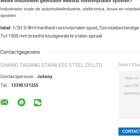
Welke industrieën gebruiken meestal roestvrijstalen spoelen?
Industrieën zoals de automobielindustrie, elektronica, bouw en voedse
spoelen.
,
label:
1/2H 3/4H H hardheid roestvrijstalen spoel
Corrosiebestendige 3
Tot 1500 mm breedte koudgewalste stalen spiraal
Contactgegevens
SHANXI TAIGANG STAINLESS STEEL CO.,LTD
Direct Stu
Contactpersoon:
Johnny
Tel.:
13395131255