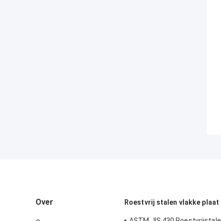
Over
Roestvrij stalen vlakke plaat
ASTM JIS 430 Roestvrijstale