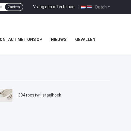
Vraag een offerte aan
|
Dutch
Zoeken
ONTACT MET ONS OP
NIEUWS
GEVALLEN
304 roestvrij staalhoek