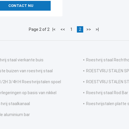
CONTACT NU
Page 2 of 2
|<
<<
1
2
>>
>|
vrij staal vierkante buis
Roestvrij staal Rechth
ste buizen van roestvrij staal
ROESTVRIJ STALEN S
1/2H 3/4H H Roestvrijstalen spoel
ROESTVRIJ STALEN ST
rlegeringen op basis van nikkel
Roestvrij staal Rod Bar
tvrij staalkanaal
Roestvrijstalen platte 
e aluminium bar