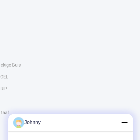
oekige Buis
POEL
RIP
staaf
Johnny