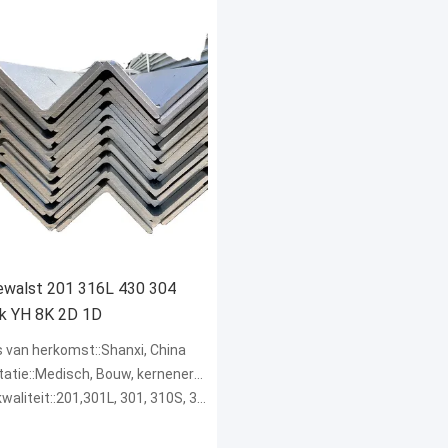
walst 201 316L 430 304
k YH 8K 2D 1D
s van herkomst::Shanxi, China
atie::Medisch, Bouw, kernenergie, Waterkracht
it::201,301L, 301, 310S, 316L, 316, 321, 436L, 304, 439, 436, 445