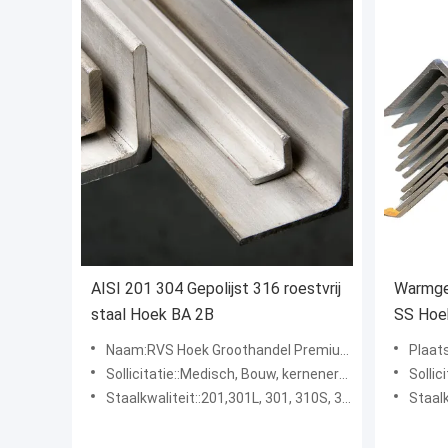
AISI 201 304 Gepolijst 316 roestvrij
Warmge
staal Hoek BA 2B
SS Hoe
Naam:RVS Hoek Groothandel Premium SUS AISI 201 304 316
Plaat
Sollicitatie::Medisch, Bouw, kernenergie, Waterkracht
Sollicit
Staalkwaliteit::201,301L, 301, 310S, 316L, 316, 321, 436L, 304, 439, 436, 445
Staalkwalite