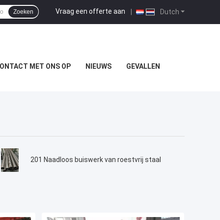
Vraag een offerte aan
|
Dutch
Zoeken
ONTACT MET ONS OP
NIEUWS
GEVALLEN
201 Naadloos buiswerk van roestvrij staal