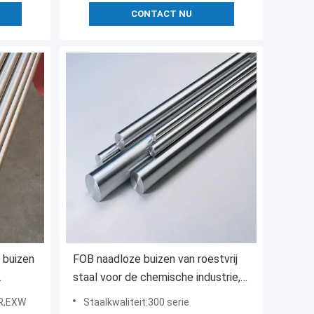
CONTACT NU
 buizen
FOB naadloze buizen van roestvrij
staal voor de chemische industrie,
n -
koudgewalst en koudgetrokken
FR,EXW
Staalkwaliteit:300 serie