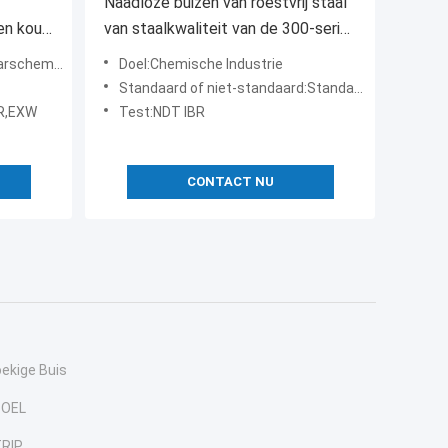
Naadloze buizen van roestvrij staal
 en koud
van staalkwaliteit van de 300-serie
met koudgetrokken techniek
ch product
Doel:Chemische Industrie
Standaard of niet-standaard:Standaard
FR,EXW
Test:NDT IBR
CONTACT NU
oekige Buis
POEL
RIP