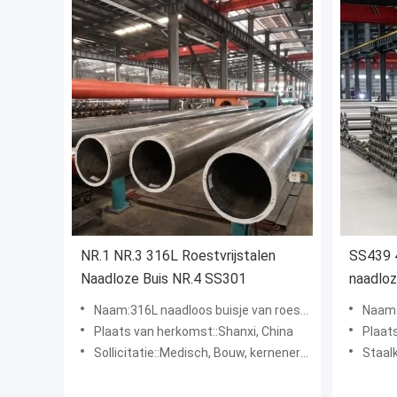
NR.1 NR.3 316L Roestvrijstalen
SS439 4
Naadloze Buis NR.4 SS301
naadloz
436L 3
Naam:316L naadloos buisje van roestvrij staal
Naam:43
Plaats van herkomst::Shanxi, China
Plaat
Sollicitatie::Medisch, Bouw, kernenergie, Waterkracht
Staalkwalite