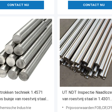
CONTACT NU
CONTACT NU
trokken techniek 1.4571
UT NDT Inspectie Naadloze
s buisje van roestvrij staal
van roestvrij staal in 1.4301
T IBR-tests en materialen
Materiaal voor NDT-testen e
Chemische Industrie
Prijsvoorwaarden:FOB,CIF,C
inspectie