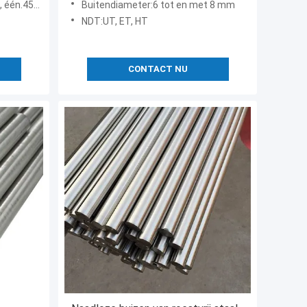
één.4571
Buitendiameter:6 tot en met 8 mm
NDT:UT, ET, HT
CONTACT NU