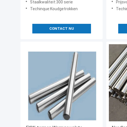
Staalkwaliteit:300 serie
Prijs
Techinque:Koudgetrokken
Techi
CONTACT NU