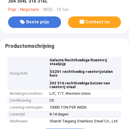
304 304L 316 316L
Prijs：Negotiate
MOQ：10 ton
Beste prijs
Contact nu
Productomschrijving
Gelaste Rechthoekige Roestvrij
staalpijp
,
SS201 rechthoekig roestvrijstalen
Hoog licht
buis
,
202 316 rechthoekige buizen van
roestvrij staal
Betalingscondities
L/C, T/T, Western Union
Certificering
CE
Levering vermogen
10000 TON PER WEEK
Levertijd
8-14 dagen
Merknaam
ShanXi Taigang Stainless Steel Co., Ltd.