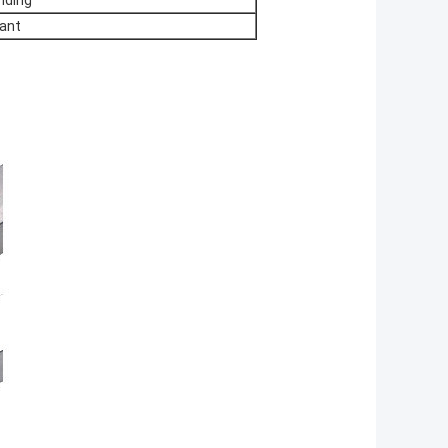
nding
lant