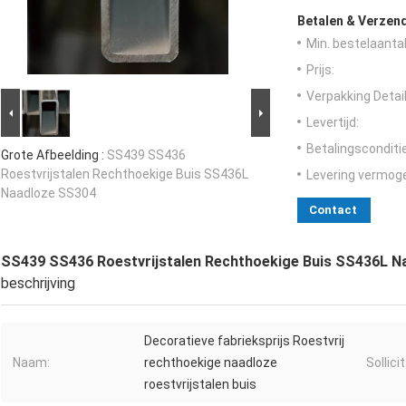
Betalen & Verzen
Min. bestelaantal
Prijs:
Verpakking Detail
Levertijd:
Betalingsconditi
Grote Afbeelding :
SS439 SS436
Roestvrijstalen Rechthoekige Buis SS436L
Levering vermog
Naadloze SS304
Contact
SS439 SS436 Roestvrijstalen Rechthoekige Buis SS436L N
beschrijving
Decoratieve fabrieksprijs Roestvrij
Naam:
rechthoekige naadloze
Sollicit
roestvrijstalen buis