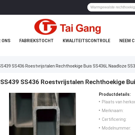
 ONS
FABRIEKSTOCHT
KWALITEITSCONTROLE
NEEM C
SS439 SS436 Roestvrijstalen Rechthoekige Buis SS436L Naadloze SS
SS439 SS436 Roestvrijstalen Rechthoekige B
Productdetails:
Plaats van herko
Merknaam:
Certificering:
Modelnummer: