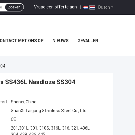
Vraag een offerte aan
|
Dutch
Zoeken
ONTACT MET ONS OP
NIEUWS
GEVALLEN
304
uis SS436L Naadloze SS304
mst:
Shanxi, China
ShanXi Taigang Stainless Steel Co., Ltd.
CE
201,301L, 301, 310S, 316L, 316, 321, 436L,
304, 439, 436, 445