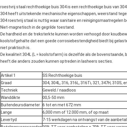
roestvrij staal rechthoekige buis 304 is een rechthoekige buis van 304 
304 heeft uitstekende mechanische eigenschappen, weerstand tegen 
304 roestvrij staal is nuttig waar sanitaire en reinigingsmaatregelen bel
Niet-magnetisch in de gegrilde toestand.
De hardheid en de treksterkte kunnen worden verhoogd door koudbew
koolstofgehalte dat een goede corrosiebestendigheid biedt bij gelas
niet praktisch is.
De kwaliteit 304L (L = koolstofarm) is dezelfde als de bovenstaande,
heeft.die anders zouden kunnen optreden in lasheers secties.
Artikel 1
SS Rechthoekige buis
Graad
304, 304L, 316, 316L, 316Ti, 321, 347H, 310S, e
Techniek
Geweld / naadloos
Wanddikte
00,5-50 mm
Buitendeursdiameter
6 tot en met 672 mm
Lange
6,000 mm of 12.000 mm, of op maat
Levertyd
7-15 werkdagen na ontvangst van de aanbetali