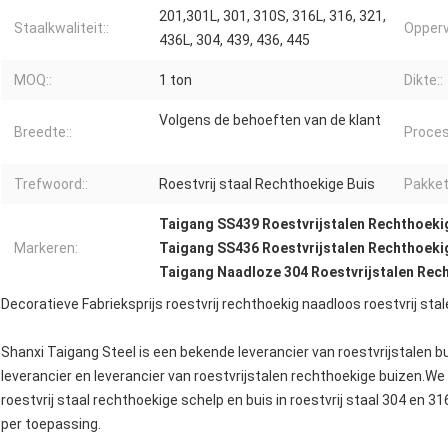
201,301L, 301, 310S, 316L, 316, 321,
Staalkwaliteit::
Opperv
436L, 304, 439, 436, 445
MOQ::
1 ton
Dikte::
Volgens de behoeften van de klant
Breedte::
Proces
Trefwoord::
Roestvrij staal Rechthoekige Buis
Pakket
Taigang SS439 Roestvrijstalen Rechthoeki
Markeren:
Taigang SS436 Roestvrijstalen Rechthoeki
Taigang Naadloze 304 Roestvrijstalen Rec
Decoratieve Fabrieksprijs roestvrij rechthoekig naadloos roestvrij stal
Shanxi Taigang Steel is een bekende leverancier van roestvrijstalen b
leverancier en leverancier van roestvrijstalen rechthoekige buizen.We 
roestvrij staal rechthoekige schelp en buis in roestvrij staal 304 en 31
per toepassing.