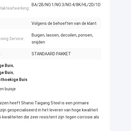
BA/2B/NO.1/NO.3/NO.4/8K/HL/2D/1D
lakteafwerking::
Volgens de behoeften van de klant
Buigen, lassen, decoilen, ponsen,
sing Service::
snijden
::
STANDAARD PAKKET
ge Buis
,
ge Buis
,
hthoekige Buis
en buisje
uizen heeft Shanxi Taigang Steel is een primaire
zijn gespecialiseerd in het leveren van hoge kwaliteit
6 kwaliteiten die zeer resistent zijn tegen corrosie als