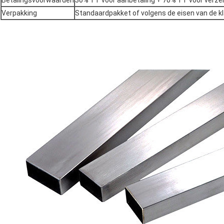
Betalingsvoorwaarden
30% TT voor aanbetaling + 70% TT voor verze
Verpakking
Standaardpakket of volgens de eisen van de k