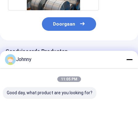
Doorgaan
Geadviseerde Producten
Johnny
11:05 PM
Good day, what product are you looking for?
0,12 mm-2,0 mm
BA Finish Coil 316L
Warmgewalste
gepolijste
roestvrij staal
roestvrijstalen 430
600 mm-1250
spoelen buigen
BA HL AISI
Beste prijs
Beste prijs
Beste pri