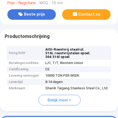
Prijs：Negotiate
MOQ：10 ton
Beste prijs
Contact nu
Productomschrijving
,
AISI-Roestvrij staalrol
Hoog licht
,
316L roestvrijstalen spoel
304 316l spoel
Betalingscondities
L/C, T/T, Western Union
Certificering
CE
Levering vermogen
10000 TON PER WEEK
Levertijd
8-14 dagen
Merknaam
ShanXi Taigang Stainless Steel Co., Ltd.
Bekijk meer