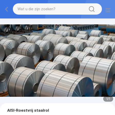
1
/
1
AISI-Roestvrij staalrol